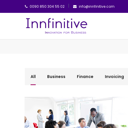
0090 850 304 55 02
info@innfinitive.com
All
Business
Finance
Invoicing