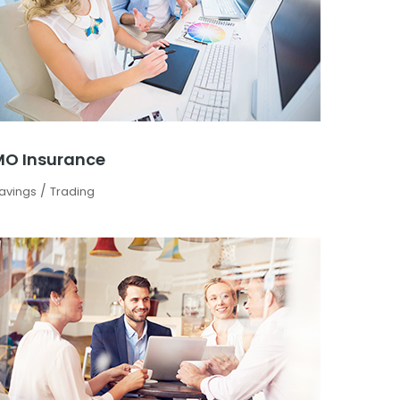
MO Insurance
/
avings
Trading