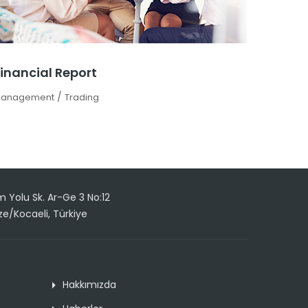
inancial Report
/
anagement
Trading
Yolu Sk. Ar-Ge 3 No:12
ze/Kocaeli, Türkiye
Hakkımızda