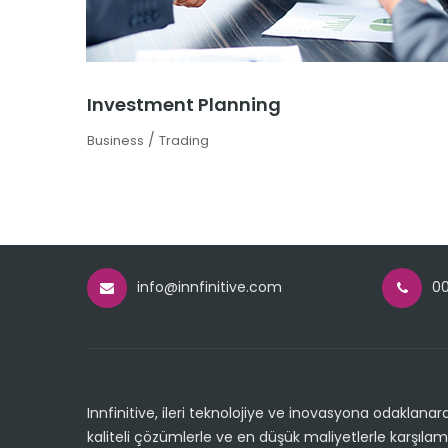
Investment Planning
/
Business
Trading
info@innfinitive.com
00
Innfinitive, ileri teknolojiye ve inovasyona odaklanar
kaliteli çözümlerle ve en düşük maliyetlerle karşılam