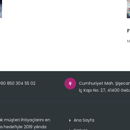
F
M
90 850 304 55 02
Cumhuriyet Mah. Şişecam 
İç Kapı No: 27, 41400 Geb
ak müşteri ihtiyaçlarını en
Ana Sayfa
a hedefiyle 2019 yılında